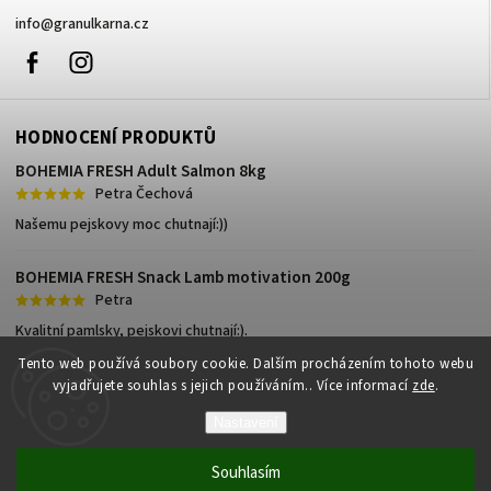
info
@
granulkarna.cz
Facebook
Instagram
HODNOCENÍ PRODUKTŮ
BOHEMIA FRESH Adult Salmon 8kg
Petra Čechová
Našemu pejskovy moc chutnají:))
BOHEMIA FRESH Snack Lamb motivation 200g
Petra
Kvalitní pamlsky, pejskovi chutnají:).
Tento web používá soubory cookie. Dalším procházením tohoto webu
vyjadřujete souhlas s jejich používáním.. Více informací
zde
.
Nastavení
Copyright 2026
Granulkárna.cz
. Všechna práva vyhrazena.
Souhlasím
Vytvořil
Shoptet
| Design
Shoptak.cz