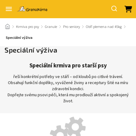
/
Krmiva pro psy
/
Granule
/
Pro seniory
/
Obří plemena nad 45kg
/
Speciální výživa
Speciální výživa
Speciální krmiva pro starší psy
řeší konkrétní potřeby ve stáří – od kloubů po citlivé trávení.
Obsahují funkční doplňky, vyvážené živiny a receptury šité na míru
zdravotní kondici.
Dopřejte svému psovi péči, která mu prodlouží aktivní a spokojený
život.