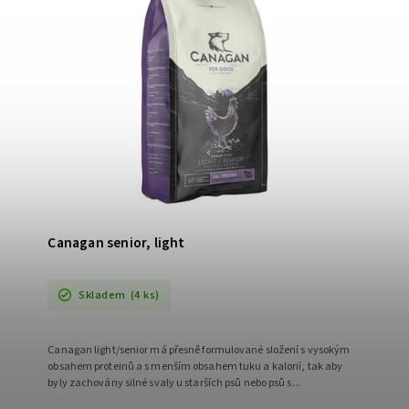
Canagan senior, light
Skladem
(4 ks)
Canagan light/senior má přesně formulované složení s vysokým
obsahem proteinů a s menším obsahem tuku a kalorií, tak aby
byly zachovány silné svaly u starších psů nebo psů s...