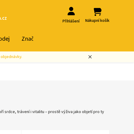
.cz
Nákupní košík
Přihlášení
odej
Značky
 objednávky.
srdce, trávení i vitalitu – prostě výživa jako objetí pro ty