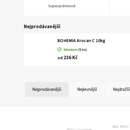
Superprémiové
Nejprodávanější
BOHEMIA Krocan C 10kg
Skladem
(5 ks)
236 Kč
od
Nejprodávanější
Nejlevnější
Nejdražší
Kód:
953/2