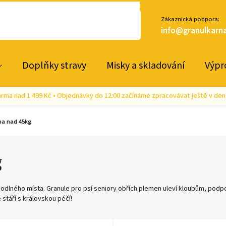
Zákaznická podpora:
info@granulkarna
Doplňky stravy
Misky a skladování
Výpr
rma nad 1 499 Kč • Objednávky do 12:00 začínáme zpracovávat ještě v den
na nad 45kg
g
dlného místa. Granule pro psí seniory obřích plemen uleví kloubům, podpoří 
 stáří s královskou péčí!