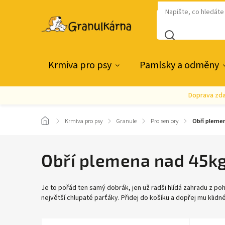
Krmiva pro psy
Pamlsky a odměny
Doprava zda
/
Krmiva pro psy
/
Granule
/
Pro seniory
/
Obří pleme
Obří plemena nad 45k
Je to pořád ten samý dobrák, jen už radši hlídá zahradu z poho
největší chlupaté parťáky. Přidej do košíku a dopřej mu klidné