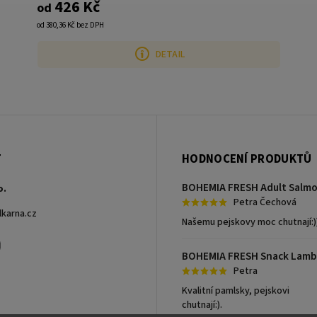
426 Kč
od
od 380,36 Kč bez DPH
DETAIL
T
HODNOCENÍ PRODUKTŮ
o.
Petra Čechová
lkarna.cz
Našemu pejskovy moc chutnají:)
ook
Instagram
Petra
Kvalitní pamlsky, pejskovi
chutnají:).