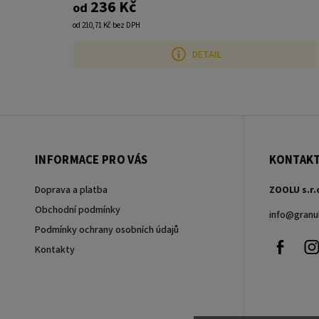
236 Kč
od
od 210,71 Kč bez DPH
DETAIL
INFORMACE PRO VÁS
KONTAK
Doprava a platba
ZOOLU s.r.
Obchodní podmínky
info
@
granu
Podmínky ochrany osobních údajů
Faceb
Kontakty