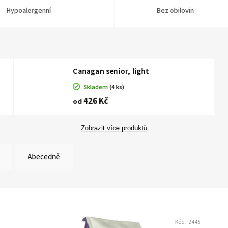
Hypoalergenní
Bez obilovin
Canagan senior, light
Skladem
(4 ks)
426 Kč
od
Zobrazit více produktů
Abecedně
Kód:
2445