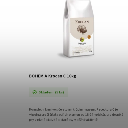
BOHEMIA Krocan C 10kg
Skladem
(5 ks)
Kompletní krmivo s čerstvým krůtím masem. Receptura C je
vhodná pro štěňata obřích plemen od 18-24 měsíců, pro dospělé
psy v nízké aktivitě a staré psy v běžné aktivitě.