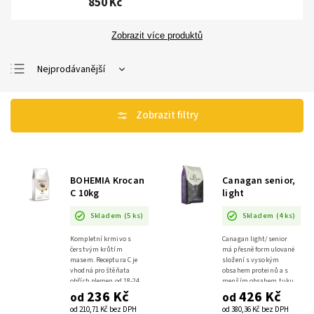
850 Kč
Zobrazit více produktů
Nejprodávanější
Nejlevnější
Nejdražší
Abecedně
BOHEMIA Krocan
Canagan senior,
C 10kg
light
Skladem
(5 ks)
Skladem
(4 ks)
Kompletní krmivo s
Canagan light/senior
čerstvým krůtím
má přesně formulované
masem. Receptura C je
složení s vysokým
vhodná pro štěňata
obsahem proteinů a s
obřích plemen od 18-24
menším obsahem tuku
měsíců, pro dospělé psy
236 Kč
a kalorií, tak aby byly
426 Kč
od
od
v nízké aktivitě a staré
zachovány silné svaly u
od 210,71 Kč bez DPH
od 380,36 Kč bez DPH
psy v běžné aktivitě.
starších psů nebo psů