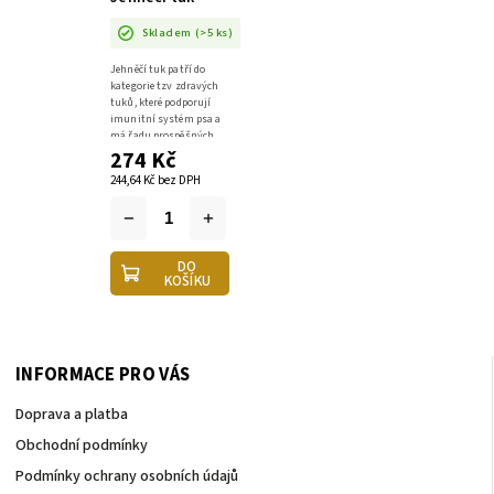
500ml
Skladem
(>5 ks)
Jehněčí tuk patří do
kategorie tzv zdravých
tuků, které podporují
imunitní systém psa a
má řadu prospěšných
274 Kč
vlastností pro
organismus psa.
244,64 Kč bez DPH
DO
KOŠÍKU
INFORMACE PRO VÁS
Doprava a platba
Obchodní podmínky
Podmínky ochrany osobních údajů