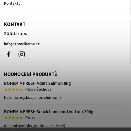
Kontakty
KONTAKT
ZOOLU s.r.o.
info
@
granulkarna.cz
Facebook
Instagram
HODNOCENÍ PRODUKTŮ
BOHEMIA FRESH Adult Salmon 8kg
Petra Čechová
Našemu pejskovy moc chutnají:))
BOHEMIA FRESH Snack Lamb motivation 200g
Petra
Kvalitní pamlsky, pejskovi chutnají:).