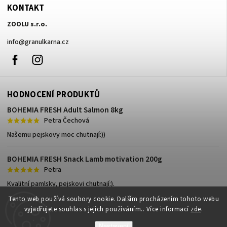
KONTAKT
ZOOLU s.r.o.
info
@
granulkarna.cz
Facebook
Instagram
HODNOCENÍ PRODUKTŮ
BOHEMIA FRESH Adult Salmon 8kg
Petra Čechová
Našemu pejskovy moc chutnají:))
BOHEMIA FRESH Snack Lamb motivation 200g
Petra
Kvalitní pamlsky, pejskovi chutnají:).
Tento web používá soubory cookie. Dalším procházením tohoto webu
vyjadřujete souhlas s jejich používáním.. Více informací
zde
.
Nastavení