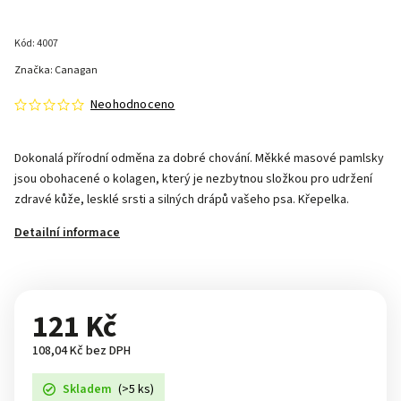
Kód:
4007
Značka:
Canagan
Neohodnoceno
Dokonalá přírodní odměna za dobré chování. Měkké masové pamlsky
jsou obohacené o kolagen, který je nezbytnou složkou pro udržení
zdravé kůže, lesklé srsti a silných drápů vašeho psa. Křepelka.
Detailní informace
121 Kč
108,04 Kč bez DPH
Skladem
(>5 ks)