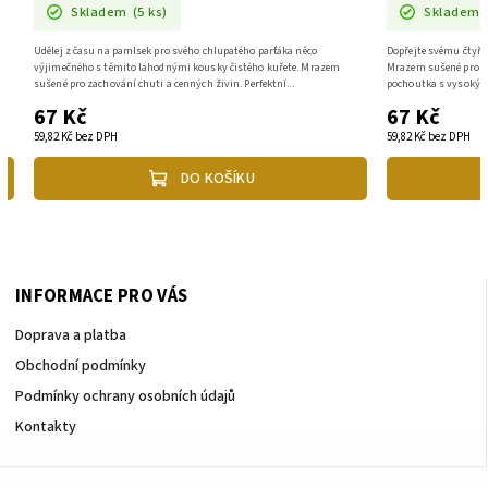
Skladem
(5 ks)
Skladem
Udělej z času na pamlsek pro svého chlupatého parťáka něco
Dopřejte svému čtyřn
výjimečného s těmito lahodnými kousky čistého kuřete. Mrazem
Mrazem sušené pro za
sušené pro zachování chuti a cenných živin. Perfektní...
pochoutka s vysokým 
67 Kč
67 Kč
59,82 Kč bez DPH
59,82 Kč bez DPH
DO KOŠÍKU
INFORMACE PRO VÁS
Doprava a platba
Obchodní podmínky
Podmínky ochrany osobních údajů
Kontakty