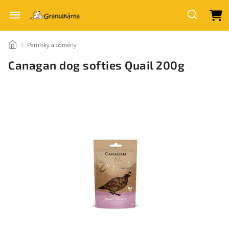
/
Pamlsky a odměny
/
Canagan dog softies Quail 200g