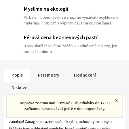
Myslíme na ekologii
Při balení objednávek se snažíme využívat recyklované
materiály. Krabicím a výplním dáváme druhou šanci.
Férová cena bez slevových pastí
U nás platíš férově od začátku. Žádné umělé slevy, jen
poctivá hodnota.
Popis
Parametry
Hodnocení
Diskuze
Detailní popis produktu
Doprava zdarma nad 1 499 Kč • Objednávky do 12:00
začínáme zpracovávat ještě v den objednávky.
Dopřejte svému psovi zdravou odměnu, kterou si okamžitě
zamiluje! Canagan mrazem sušené rybí pochoutky pro psy a