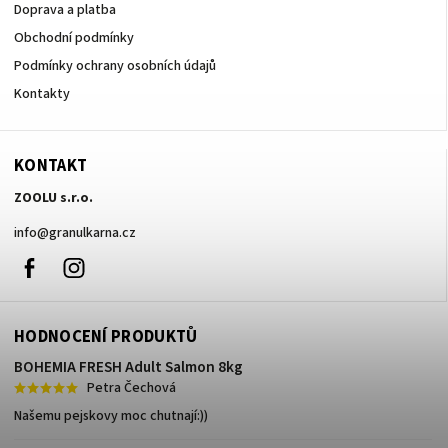
Doprava a platba
Obchodní podmínky
Podmínky ochrany osobních údajů
Kontakty
KONTAKT
ZOOLU s.r.o.
info
@
granulkarna.cz
Facebook
Instagram
HODNOCENÍ PRODUKTŮ
BOHEMIA FRESH Adult Salmon 8kg
Petra Čechová
Našemu pejskovy moc chutnají:))