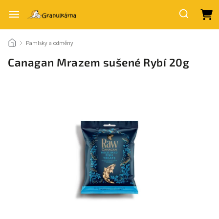
/
Pamlsky a odměny
/
Canagan Mrazem sušené Rybí 20g