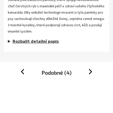
štěňata jsou exkluzivní pamlsky, které spojují neodolatelnou
chuť čerstvých ryb s maximální péčí o zdraví vašeho čtyřnohého
kamaráda. Díky unikátní technologii mrazení si tyto pamlsky pro
psy zachovávají všechny důležité živiny, zejména cenné omega-
3 mastné kyseliny, které podporují zdravou srst, kůži a posilují
imunitní systém.
Rozbalit detailní popis
Podobné (4)
Previous
Next