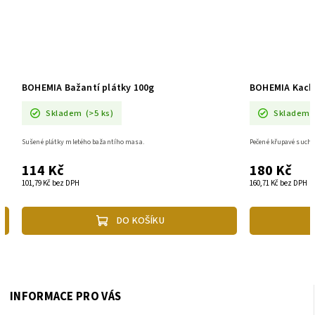
BOHEMIA Bažantí plátky 100g
BOHEMIA Kachn
Skladem
(>5 ks)
Skladem
y
Sušené plátky mletého bažantího masa.
Pečené křupavé such
114 Kč
180 Kč
101,79 Kč bez DPH
160,71 Kč bez DPH
DO KOŠÍKU
INFORMACE PRO VÁS