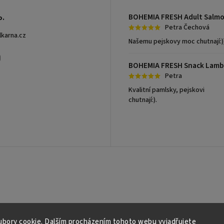
o.
Petra Čechová
lkarna.cz
Našemu pejskovy moc chutnají:)
ook
Instagram
Petra
Kvalitní pamlsky, pejskovi
chutnají:).
bory cookie. Dalším procházením tohoto webu vyjadřujete