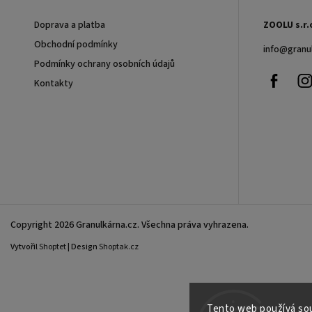
Doprava a platba
ZOOLU s.r.
Obchodní podmínky
info
@
granu
Podmínky ochrany osobních údajů
Faceb
Kontakty
Copyright 2026
Granulkárna.cz
. Všechna práva vyhrazena.
Vytvořil
Shoptet
| Design
Shoptak.cz
Tento web používá sou