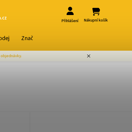
.cz
Nákupní košík
Přihlášení
odej
Značky
 objednávky.