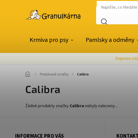
Krmiva pro psy
Pamlsky a odměny
Doprava zda
/
Prodávané značky
/
Calibra
Calibra
Žádné produkty značky
Calibra
nebyly nalezeny...
INFORMACE PRO VÁS
KONTAK