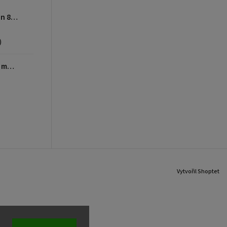
BOHEMIA FRESH Adult Salmon 8kg
)
BOHEMIA FRESH Snack Lamb motivation 200g
Vytvořil Shoptet