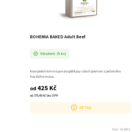
BOHEMIA BAKED Adult Beef
Skladem
(5 ks)
Kompletní krmivo pro dospělé psy všech plemen z pečeného
hovězího masa.
425 Kč
od
od 379,46 Kč bez DPH
DETAIL
Kód:
414961