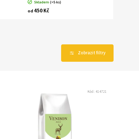
Skladem
(>5 ks)
450 Kč
od
Kód:
414721