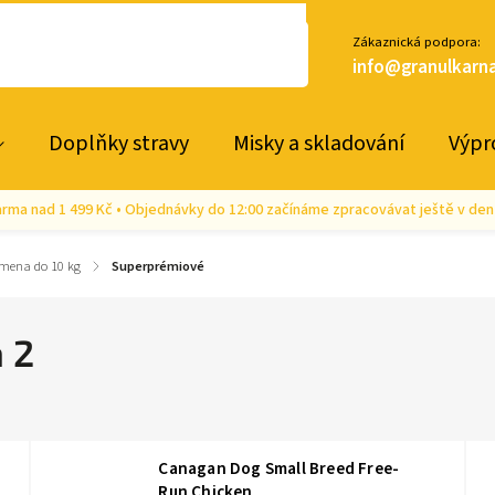
Zákaznická podpora:
info@granulkarna
Doplňky stravy
Misky a skladování
Výpr
rma nad 1 499 Kč • Objednávky do 12:00 začínáme zpracovávat ještě v den
emena do 10 kg
/
Superprémiové
a 2
Canagan Dog Small Breed Free-
Run Chicken