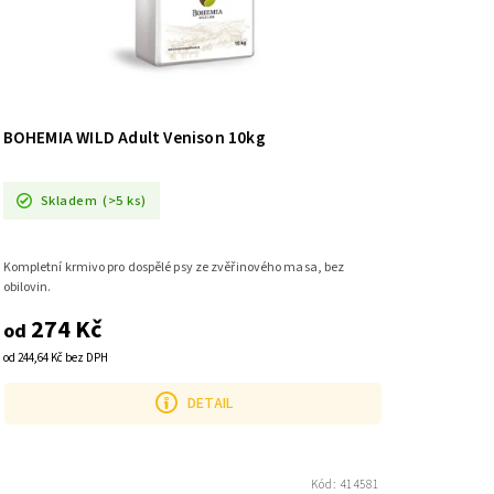
BOHEMIA WILD Adult Venison 10kg
Skladem
(>5 ks)
Kompletní krmivo pro dospělé psy ze zvěřinového masa, bez
obilovin.
274 Kč
od
od 244,64 Kč bez DPH
DETAIL
Kód:
414581