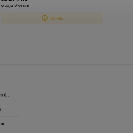
od 244,64 Kč bez DPH
DETAIL
BOHEMIA FRESH Adult Salmon 8kg
)
BOHEMIA FRESH Snack Lamb motivation 200g