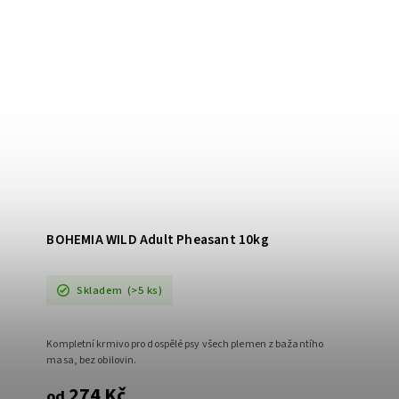
BOHEMIA WILD Adult Pheasant 10kg
Skladem
(>5 ks)
Kompletní krmivo pro dospělé psy všech plemen z bažantího
masa, bez obilovin.
274 Kč
od