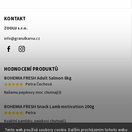
KONTAKT
ZOOLU s.r.o.
info
@
granulkarna.cz
Facebook
Instagram
HODNOCENÍ PRODUKTŮ
BOHEMIA FRESH Adult Salmon 8kg
Petra Čechová
Našemu pejskovy moc chutnají:))
BOHEMIA FRESH Snack Lamb motivation 200g
Petra
Kvalitní pamlsky, pejskovi chutnají:).
Tento web používá soubory cookie. Dalším procházením tohoto webu