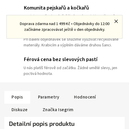
Komunita pejskařů a kočkařů
Spojujeme všechny "Věrňáky". U nás nejsi jen zákazník.
Doprava zdarma nad 1 499 Kč • Objednávky do 12:00
začínáme zpracovávat ještě v den objednávky.
Myslíme na ekologii
Při balení objednávek se snažíme využívat recyklované
materiály. Krabicím a výplním dáváme druhou šanci.
Férová cena bez slevových pastí
U nás platíš férově od začátku. Žádné umělé slevy, jen
poctivá hodnota.
Popis
Parametry
Hodnocení
Diskuze
Značka
Isegrim
Detailní popis produktu