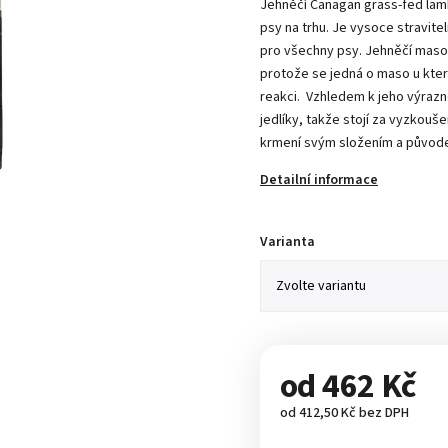
Jehněčí Canagan grass-fed lam
psy na trhu. Je vysoce stravitel
pro všechny psy. Jehněčí maso
protože se jedná o maso u kte
reakci. Vzhledem k jeho výrazn
jedlíky, takže stojí za vyzkou
krmení svým složením a původe
Detailní informace
Varianta
od
462 Kč
od
412,50 Kč
bez DPH