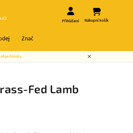
.cz
Nákupní košík
Přihlášení
odej
Značky
 objednávky.
rass-Fed Lamb