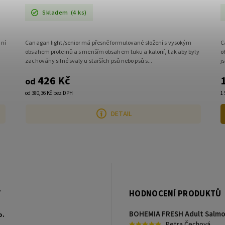
Skladem
(4 ks)
nní
Canagan light/senior má přesně formulované složení s vysokým
C
obsahem proteinů a s menším obsahem tuku a kalorií, tak aby byly
o
zachovány silné svaly u starších psů nebo psů s...
j
426 Kč
od
od 380,36 Kč bez DPH
1
DETAIL
T
HODNOCENÍ PRODUKTŮ
o.
Petra Čechová