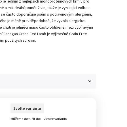
b je jedním z nejlepších monoproteinových krmiv pro
né a má ideální poměr živin, takže je vynikající volbou
 se často doporučuje psům s potravinovými alergiemi,
rého je méně pravděpodobné, že vyvolá alergickou
é chuti je jehněčí maso často oblíbené mezi vybíravými
šení.Canagan Grass-Fed Lamb je výjimečné Grain-Free
m použitých surovin.
Zvolte variantu
Můžeme doručit do:
Zvolte variantu