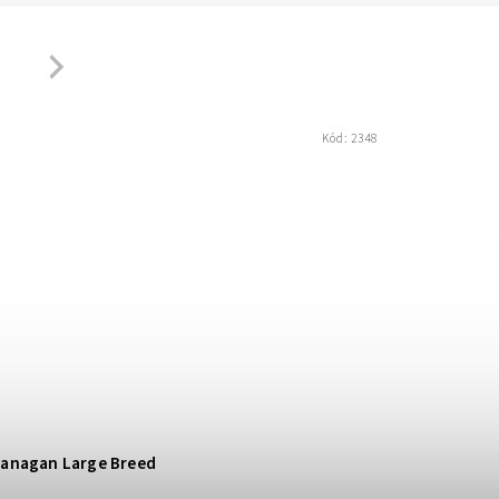
Next
Kód:
2348
anagan Large Breed