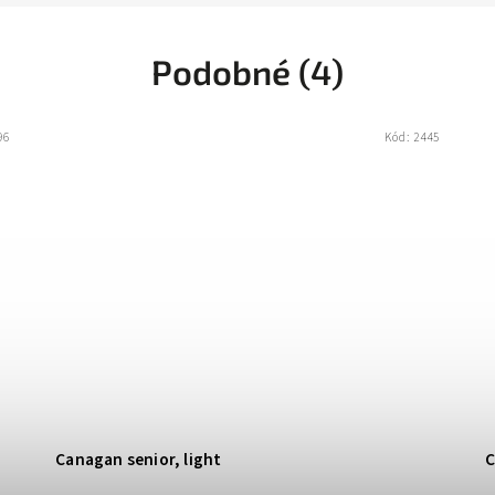
Podobné (4)
96
Kód:
2445
Canagan senior, light
C