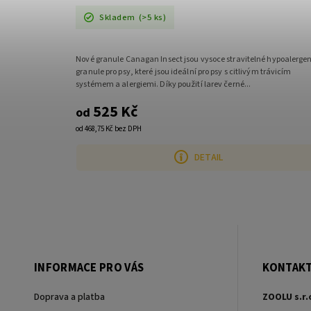
Skladem
(>5 ks)
 se standarty
Nové granule Canagan Insect jsou vysoce stravitelné hypoalerge
linky. Všechny
granule pro psy, které jsou ideální pro psy s citlivým trávicím
systémem a alergiemi. Díky použití larev černé...
525 Kč
od
od 468,75 Kč bez DPH
DETAIL
INFORMACE PRO VÁS
KONTAK
Doprava a platba
ZOOLU s.r.