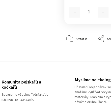
Zeptat se
Sdí
Myslíme na ekologi
Komunita pejskařů a
kočkařů
Při balení objednávek s
snažíme využívat recyk
Spojujeme všechny "Věrňáky". U
materiály. Krabicím a vý
nás nejsi jen zákazník.
dáváme druhou šanci.