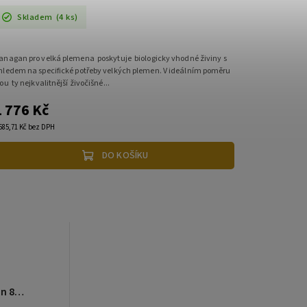
Skladem
(4 ks)
anagan pro velká plemena poskytuje biologicky vhodné živiny s
hledem na specifické potřeby velkých plemen. V ideálním poměru
sou ty nejkvalitnější živočišné...
1 776 Kč
 585,71 Kč bez DPH
DO KOŠÍKU
BOHEMIA FRESH Adult Salmon 8kg