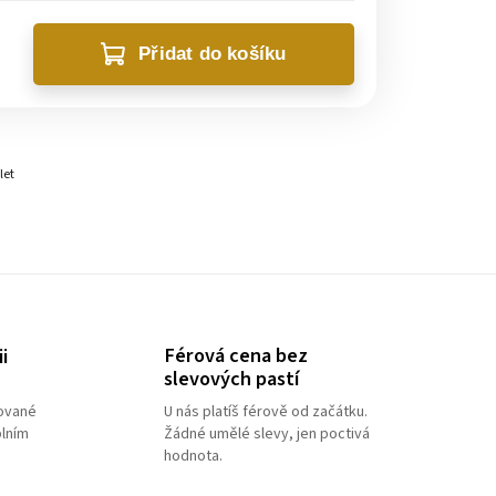
Přidat do košíku
let
Férová cena bez
i
slevových pastí
e
lované
U nás platíš férově od začátku.
plním
Žádné umělé slevy, jen poctivá
hodnota.