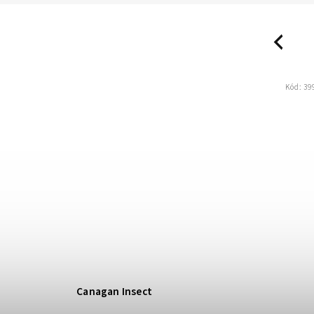
Previous
Kód:
1607
Kód:
39
Canagan Insect