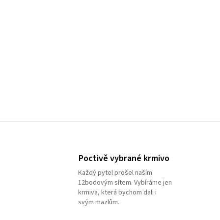
Poctivě vybrané krmivo
Každý pytel prošel naším
12bodovým sítem. Vybíráme jen
krmiva, která bychom dali i
svým mazlům.