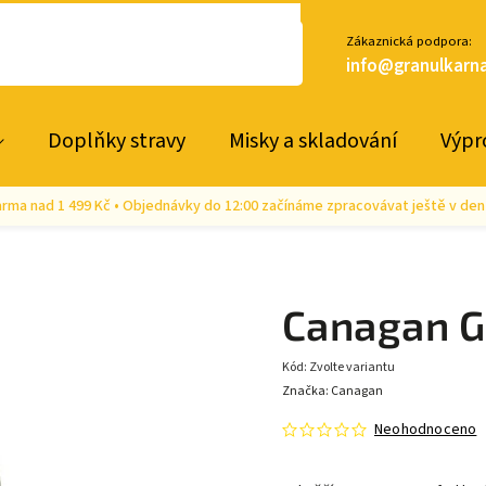
Zákaznická podpora:
info@granulkarna
Doplňky stravy
Misky a skladování
Výpr
rma nad 1 499 Kč • Objednávky do 12:00 začínáme zpracovávat ještě v den
Canagan G
Kód:
Zvolte variantu
Značka:
Canagan
Neohodnoceno