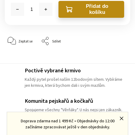
Přidat do
košíku
Zeptat se
Sdílet
Poctivě vybrané krmivo
Každý pytel prošel naším 12bodovým sítem. Vybíráme
jen krmiva, která bychom dali i svým mazlům.
Komunita pejskařů a kočkařů
Spojujeme všechny "Věrňáky". U nás nejsi jen zákazník.
Doprava zdarma nad 1 499 Kč • Objednávky do 12:00
Myslíme na ekologii
začínáme zpracovávat ještě v den objednávky.
Při balení objednávek se snažíme využívat recyklované