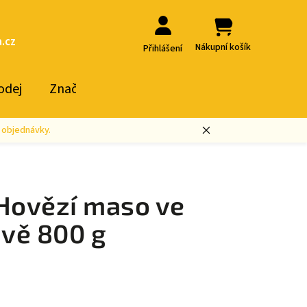
.cz
Nákupní košík
Přihlášení
odej
Značky
 objednávky.
ovězí maso ve
ávě 800 g