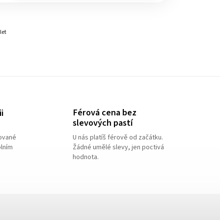
let
Férová cena bez
i
slevových pastí
e
lované
U nás platíš férově od začátku.
plním
Žádné umělé slevy, jen poctivá
hodnota.