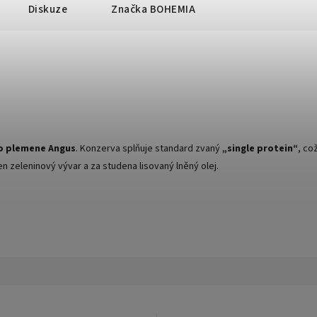
Diskuze
Značka
BOHEMIA
o plemene Angus
. Konzerva splňuje standard zvaný
„single protein“
, co
jen zeleninový vývar a za studena lisovaný lněný olej.