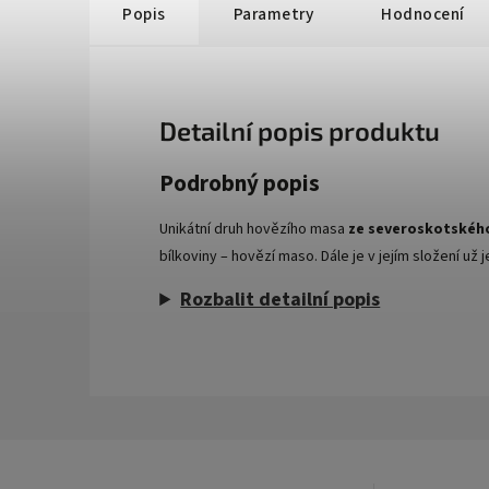
Popis
Parametry
Hodnocení
Detailní popis produktu
Podrobný popis
Unikátní druh hovězího masa
ze severoskotskéh
bílkoviny – hovězí maso. Dále je v jejím složení už 
Rozbalit detailní popis