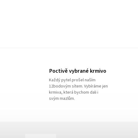
Poctivě vybrané krmivo
Každý pytel prošel naším
12bodovým sítem. Vybíráme jen
krmiva, která bychom dali i
svým mazlům.