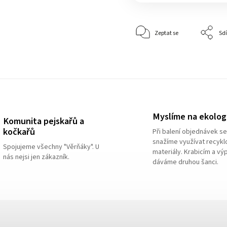
Zeptat se
Sdí
Myslíme na ekologi
Komunita pejskařů a
kočkařů
Při balení objednávek s
snažíme využívat recyk
Spojujeme všechny "Věrňáky". U
materiály. Krabicím a vý
nás nejsi jen zákazník.
dáváme druhou šanci.