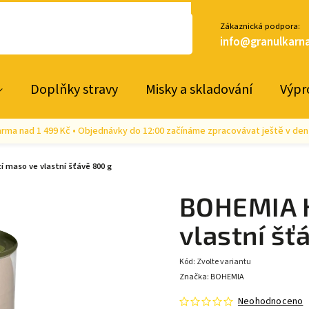
Zákaznická podpora:
info@granulkarna
Doplňky stravy
Misky a skladování
Výpr
rma nad 1 499 Kč • Objednávky do 12:00 začínáme zpracovávat ještě v den
 maso ve vlastní šťávě 800 g
BOHEMIA H
vlastní šť
Kód:
Zvolte variantu
Značka:
BOHEMIA
Neohodnoceno