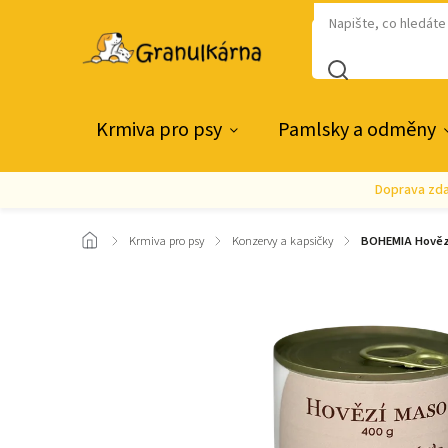
Krmiva pro psy
Pamlsky a odměny
Doprava zda
/
Krmiva pro psy
/
Konzervy a kapsičky
/
BOHEMIA Hovězí