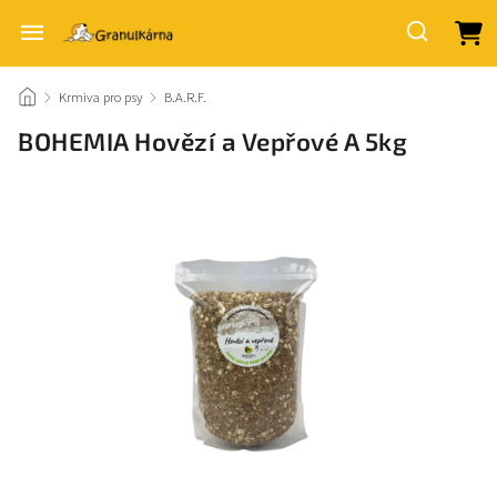
/
Krmiva pro psy
/
B.A.R.F.
/
BOHEMIA Hovězí a Vepřové A 5kg