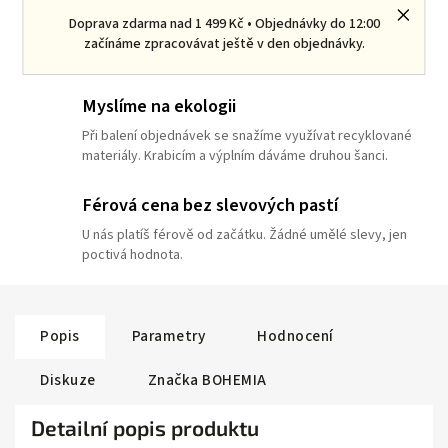
Komunita pejskařů a kočkařů
Doprava zdarma nad 1 499 Kč • Objednávky do 12:00
začínáme zpracovávat ještě v den objednávky.
Spojujeme všechny "Věrňáky". U nás nejsi jen zákazník.
Myslíme na ekologii
Při balení objednávek se snažíme využívat recyklované
materiály. Krabicím a výplním dáváme druhou šanci.
Férová cena bez slevových pastí
U nás platíš férově od začátku. Žádné umělé slevy, jen
poctivá hodnota.
Popis
Parametry
Hodnocení
Diskuze
Značka
BOHEMIA
Detailní popis produktu