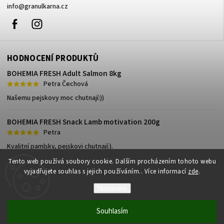
info
@
granulkarna.cz
Facebook
Instagram
HODNOCENÍ PRODUKTŮ
BOHEMIA FRESH Adult Salmon 8kg
Petra Čechová
Našemu pejskovy moc chutnají:))
BOHEMIA FRESH Snack Lamb motivation 200g
Petra
Kvalitní pamlsky, pejskovi chutnají:).
Tento web používá soubory cookie. Dalším procházením tohoto webu
vyjadřujete souhlas s jejich používáním.. Více informací
zde
.
Nastavení
Copyright 2026
Granulkárna.cz
. Všechna práva vyhrazena.
Souhlasím
Vytvořil
Shoptet
| Design
Shoptak.cz