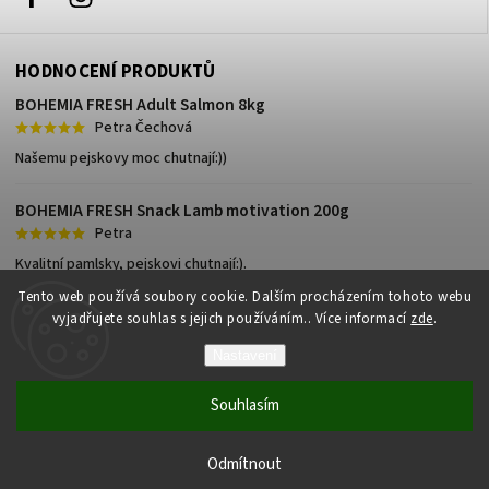
HODNOCENÍ PRODUKTŮ
BOHEMIA FRESH Adult Salmon 8kg
Petra Čechová
Našemu pejskovy moc chutnají:))
BOHEMIA FRESH Snack Lamb motivation 200g
Petra
Kvalitní pamlsky, pejskovi chutnají:).
Tento web používá soubory cookie. Dalším procházením tohoto webu
vyjadřujete souhlas s jejich používáním.. Více informací
zde
.
Nastavení
Copyright 2026
Granulkárna.cz
. Všechna práva vyhrazena.
Souhlasím
Vytvořil
Shoptet
| Design
Shoptak.cz
Vytvořil Shoptet
Odmítnout