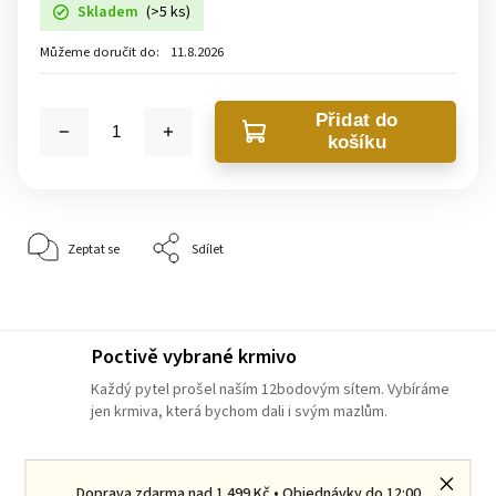
Skladem
(>5 ks)
Můžeme doručit do:
11.8.2026
Přidat do
košíku
Zeptat se
Sdílet
Poctivě vybrané krmivo
Každý pytel prošel naším 12bodovým sítem. Vybíráme
jen krmiva, která bychom dali i svým mazlům.
Komunita pejskařů a kočkařů
Doprava zdarma nad 1 499 Kč • Objednávky do 12:00