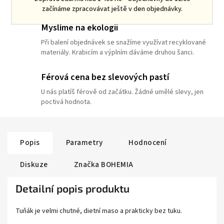
Spojujeme všechny "Věrňáky". U nás nejsi jen zákazník.
začínáme zpracovávat ještě v den objednávky.
Myslíme na ekologii
Při balení objednávek se snažíme využívat recyklované
materiály. Krabicím a výplním dáváme druhou šanci.
Férová cena bez slevových pastí
U nás platíš férově od začátku. Žádné umělé slevy, jen
poctivá hodnota.
Popis
Parametry
Hodnocení
Diskuze
Značka
BOHEMIA
Detailní popis produktu
Tuňák je velmi chutné, dietní maso a prakticky bez tuku.