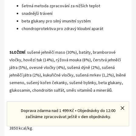
šetrná metoda zpracování za nižších teplot
snadnější trávení
beta glukany pro silný imunitní systém
chondroprotektiva pro zdravý kloubní aparát
SLOŽENÍ
: sušené jehněčí maso (30%), batáty, bramborové
vločky, hovězí tuk (14%), rýžová mouka (8%), čerstvá jehněčí
játra (5%), ovesné vločky (4%), sušená dýně (2%), sušená
jehněčí játra (2%), kukuřičné vločky, sušená mrkev (1,2%), lněné
semeno, sušený kořen čekanky, sušené bylinky, beta glukany,
glukosamin, chondroitin sulfát, směs vitamínů a minerálů.
ANALYTICKÉ ZNAKY: Hrubý protein 24%, Hrubý tuk 14%, Hrubá
Doprava zdarma nad 1 499 Kč • Objednávky do 12:00
vláknina 3,2%, Hrubý popel 6,8%, Vápník 1,1%, Fosfor 0,85%,
začínáme zpracovávat ještě v den objednávky.
Sodík 0,15%, Vlhkost max. 10%. Metabolizovatelná energie:
3850 kcal/kg.