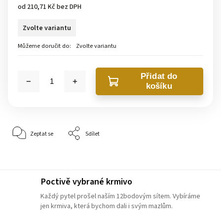
od
210,71 Kč
bez DPH
Zvolte variantu
Můžeme doručit do:
Zvolte variantu
Přidat do
košíku
Zeptat se
Sdílet
Poctivě vybrané krmivo
Každý pytel prošel naším 12bodovým sítem. Vybíráme
jen krmiva, která bychom dali i svým mazlům.