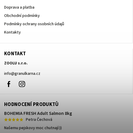
Doprava a platba
Obchodní podmínky
Podmínky ochrany osobních údajů
Kontakty
KONTAKT
ZOOLU s.r.o.
info
@
granulkarna.cz
Facebook
Instagram
HODNOCENÍ PRODUKTŮ
BOHEMIA FRESH Adult Salmon 8kg
Petra Čechová
Našemu pejskovy moc chutnají:))