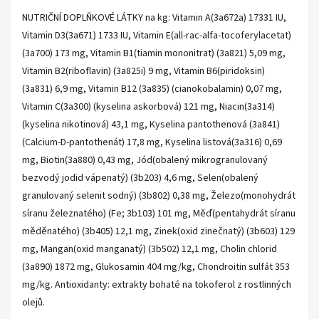
NUTRIČNÍ DOPLŇKOVÉ LÁTKY na kg: Vitamin A(3a672a) 17331 IU,
Vitamin D3(3a671) 1733 IU, Vitamin E(all-rac-alfa-tocoferylacetat)
(3a700) 173 mg, Vitamin B1(tiamin mononitrat) (3a821) 5,09 mg,
Vitamin B2(riboflavin) (3a825i) 9 mg, Vitamin B6(piridoksin)
(3a831) 6,9 mg, Vitamin B12 (3a835) (cianokobalamin) 0,07 mg,
Vitamin C(3a300) (kyselina askorbová) 121 mg, Niacin(3a314)
(kyselina nikotinová) 43,1 mg, Kyselina pantothenová (3a841)
(Calcium-D-pantothenát) 17,8 mg, Kyselina listová(3a316) 0,69
mg, Biotin(3a880) 0,43 mg, Jód(obalený mikrogranulovaný
bezvodý jodid vápenatý) (3b203) 4,6 mg, Selen(obalený
granulovaný selenit sodný) (3b802) 0,38 mg, Železo(monohydrát
síranu železnatého) (Fe; 3b103) 101 mg, Měď(pentahydrát síranu
měděnatého) (3b405) 12,1 mg, Zinek(oxid zinečnatý) (3b603) 129
mg, Mangan(oxid manganatý) (3b502) 12,1 mg, Cholin chlorid
(3a890) 1872 mg, Glukosamin 404 mg/kg, Chondroitin sulfát 353
mg/kg. Antioxidanty: extrakty bohaté na tokoferol z rostlinných
olejů.