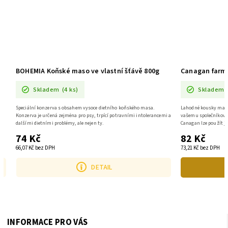
BOHEMIA Koňské maso ve vlastní šťávě 800g
Canagan farmá
Skladem
(4 ks)
Skladem
Speciální konzerva s obsahem vysoce dietního koňského masa.
Lahodné kousky masa 
o
Konzerva je určená zejména pro psy, trpící potravními intolerancemi a
vašemu společníkovi 
dalšími dietními problémy, ale nejen ty.
Canagan lze použít j
74 Kč
82 Kč
66,07 Kč bez DPH
73,21 Kč bez DPH
DETAIL
INFORMACE PRO VÁS