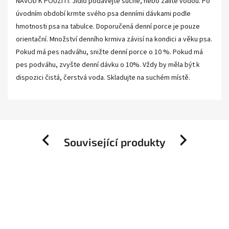
NÁVOD K POUŽITÍ: Jídlo podávejte suché, nebo zalité vodou. Po
úvodním období krmte svého psa denními dávkami podle
hmotnosti psa na tabulce. Doporučená denní porce je pouze
orientační. Množství denního krmiva závisí na kondici a věku psa.
Pokud má pes nadváhu, snižte denní porce o 10 %. Pokud má
pes podváhu, zvyšte denní dávku o 10%. Vždy by měla být k
dispozici čistá, čerstvá voda. Skladujte na suchém místě.
Související produkty
Previous
Next