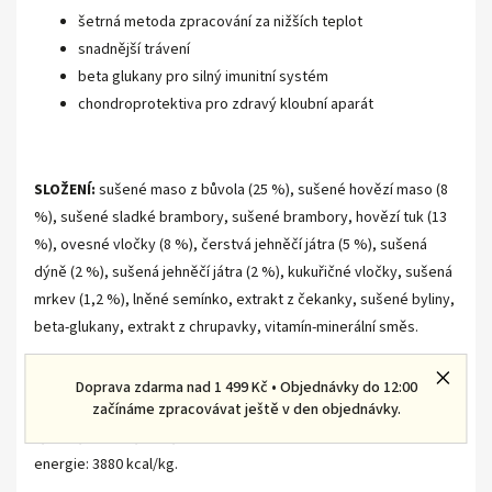
šetrná metoda zpracování za nižších teplot
snadnější trávení
beta glukany pro silný imunitní systém
chondroprotektiva pro zdravý kloubní aparát
SLOŽENÍ:
sušené maso z bůvola (25 %), sušené hovězí maso (8
%), sušené sladké brambory, sušené brambory, hovězí tuk (13
%), ovesné vločky (8 %), čerstvá jehněčí játra (5 %), sušená
dýně (2 %), sušená jehněčí játra (2 %), kukuřičné vločky, sušená
mrkev (1,2 %), lněné semínko, extrakt z čekanky, sušené byliny,
beta-glukany, extrakt z chrupavky, vitamín-minerální směs.
ANALYTICKÉ ZNAKY:
Hrubý protein 24 %, Hrubé tuky 14 %,
Doprava zdarma nad 1 499 Kč • Objednávky do 12:00
začínáme zpracovávat ještě v den objednávky.
Hrubá vláknina 3,4 %, Hrubý popel 7,3 %, Vápník 1,1 %, Fosfor
0,85 %, Sodík 0,15 %, Vlhkost max. 10 %. Metabolizovatelná
energie: 3880 kcal/kg.