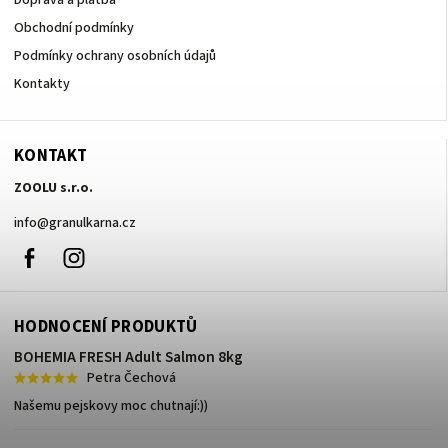
Doprava a platba
Obchodní podmínky
Podmínky ochrany osobních údajů
Kontakty
KONTAKT
ZOOLU s.r.o.
info
@
granulkarna.cz
Facebook
Instagram
HODNOCENÍ PRODUKTŮ
BOHEMIA FRESH Adult Salmon 8kg
Petra Čechová
Našemu pejskovy moc chutnají:))