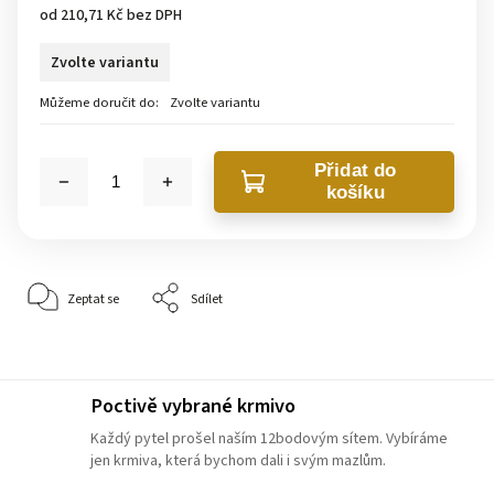
od
210,71 Kč
bez DPH
Zvolte variantu
Můžeme doručit do:
Zvolte variantu
Přidat do
košíku
Zeptat se
Sdílet
Poctivě vybrané krmivo
Každý pytel prošel naším 12bodovým sítem. Vybíráme
jen krmiva, která bychom dali i svým mazlům.