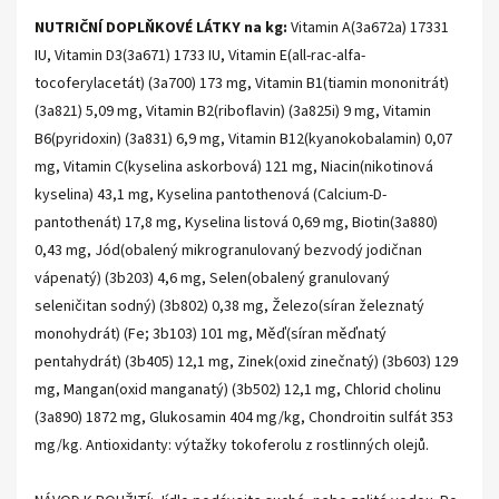
NUTRIČNÍ DOPLŇKOVÉ LÁTKY na kg:
Vitamin A(3a672a) 17331
IU, Vitamin D3(3a671) 1733 IU, Vitamin E(all-rac-alfa-
tocoferylacetát) (3a700) 173 mg, Vitamin B1(tiamin mononitrát)
(3a821) 5,09 mg, Vitamin B2(riboflavin) (3a825i) 9 mg, Vitamin
B6(pyridoxin) (3a831) 6,9 mg, Vitamin B12(kyanokobalamin) 0,07
mg, Vitamin C(kyselina askorbová) 121 mg, Niacin(nikotinová
kyselina) 43,1 mg, Kyselina pantothenová (Calcium-D-
pantothenát) 17,8 mg, Kyselina listová 0,69 mg, Biotin(3a880)
0,43 mg, Jód(obalený mikrogranulovaný bezvodý jodičnan
vápenatý) (3b203) 4,6 mg, Selen(obalený granulovaný
seleničitan sodný) (3b802) 0,38 mg, Železo(síran železnatý
monohydrát) (Fe; 3b103) 101 mg, Měď(síran měďnatý
pentahydrát) (3b405) 12,1 mg, Zinek(oxid zinečnatý) (3b603) 129
mg, Mangan(oxid manganatý) (3b502) 12,1 mg, Chlorid cholinu
(3a890) 1872 mg, Glukosamin 404 mg/kg, Chondroitin sulfát 353
mg/kg. Antioxidanty: výtažky tokoferolu z rostlinných olejů.