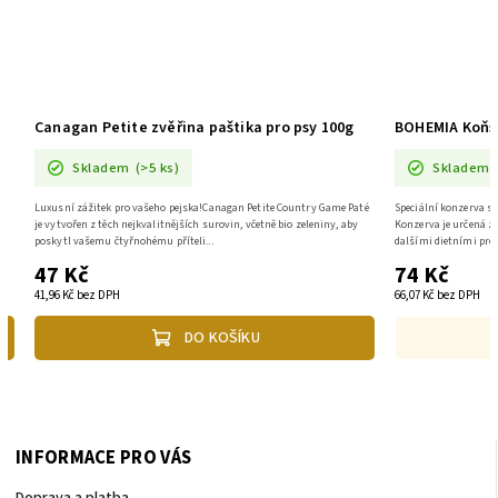
Canagan Petite zvěřina paštika pro psy 100g
BOHEMIA Koňsk
Skladem
(>5 ks)
Skladem
s
Luxusní zážitek pro vašeho pejska!Canagan Petite Country Game Paté
Speciální konzerva s
je
je vytvořen z těch nejkvalitnějších surovin, včetně bio zeleniny, aby
Konzerva je určená ze
poskytl vašemu čtyřnohému příteli...
dalšími dietními prob
47 Kč
74 Kč
41,96 Kč bez DPH
66,07 Kč bez DPH
DO KOŠÍKU
INFORMACE PRO VÁS