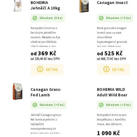
BOHEMIA
Canagan Insect
Jehněčí A 10kg
Skladem
(5 ks)
Skladem
(>5 ks)
Kompletní krmivo s
Nové granule Canagan
čerstvým jehněčím
Insect jsou vysoce
masem. Receptura A je
stravitelné
vhodná pro štěňata
hypoalergenní granule
všech plemen a pro
pro psy, které jsou
dospělé psy žijící tzv.
369 Kč
ideální pro psy s
525 Kč
od
od
aktivním životním
citlivým trávicím
od 329,46 Kč bez DPH
od 468,75 Kč bez DPH
stylem.
systémem a alergiemi.
Díky použití larev černé...
DETAIL
DETAIL
Canagan Grass-
BOHEMIA WILD
Fed Lamb
Adult Wild Boar
10kg
Skladem
(>5 ks)
Skladem
(>5 ks)
Jehněčí Canagan grass-
Kompletní krmivo pro
fed lamb je jedním z
dospělé psy z kančího
nejlepších
masa, bez obilovin.
monoproteinových
1 090 Kč
krmiv pro psy na trhu.