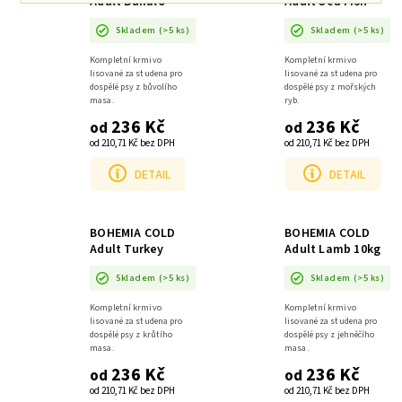
Adult Buffalo
Adult Sea Fish
10kg
10kg
Skladem
(>5 ks)
Skladem
(>5 ks)
Kompletní krmivo
Kompletní krmivo
lisované za studena pro
lisované za studena pro
dospělé psy z bůvolího
dospělé psy z mořských
masa.
ryb.
236 Kč
236 Kč
od
od
od 210,71 Kč bez DPH
od 210,71 Kč bez DPH
DETAIL
DETAIL
BOHEMIA COLD
BOHEMIA COLD
Adult Turkey
Adult Lamb 10kg
10kg
Skladem
(>5 ks)
Skladem
(>5 ks)
Kompletní krmivo
Kompletní krmivo
lisované za studena pro
lisované za studena pro
dospělé psy z krůtího
dospělé psy z jehněčího
masa.
masa.
236 Kč
236 Kč
od
od
od 210,71 Kč bez DPH
od 210,71 Kč bez DPH