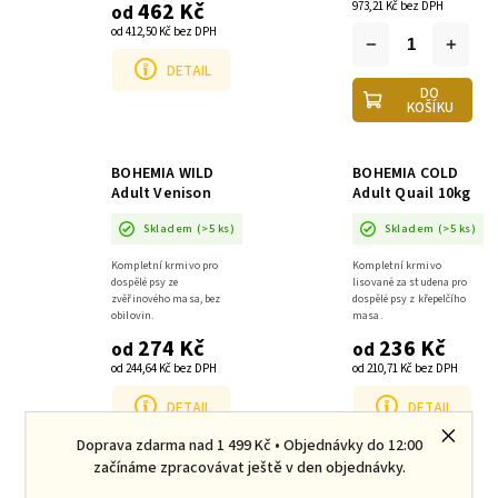
Je vysoce stravitelné a
462 Kč
973,21 Kč bez DPH
od
má ideální poměr živin,
od 412,50 Kč bez DPH
takže je vynikající
volbou pro...
DETAIL
DO
KOŠÍKU
BOHEMIA WILD
BOHEMIA COLD
Adult Venison
Adult Quail 10kg
10kg
Skladem
(>5 ks)
Skladem
(>5 ks)
Kompletní krmivo pro
Kompletní krmivo
dospělé psy ze
lisované za studena pro
zvěřinového masa, bez
dospělé psy z křepelčího
obilovin.
masa.
274 Kč
236 Kč
od
od
od 244,64 Kč bez DPH
od 210,71 Kč bez DPH
DETAIL
DETAIL
Doprava zdarma nad 1 499 Kč • Objednávky do 12:00
začínáme zpracovávat ještě v den objednávky.
BOHEMIA COLD
BOHEMIA COLD