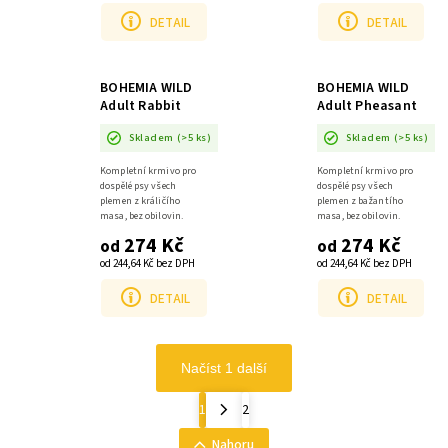
DETAIL
DETAIL
BOHEMIA WILD
BOHEMIA WILD
Adult Rabbit
Adult Pheasant
10kg
10kg
Skladem
(>5 ks)
Skladem
(>5 ks)
Kompletní krmivo pro
Kompletní krmivo pro
dospělé psy všech
dospělé psy všech
plemen z králičího
plemen z bažantího
masa, bez obilovin.
masa, bez obilovin.
274 Kč
274 Kč
od
od
od 244,64 Kč bez DPH
od 244,64 Kč bez DPH
DETAIL
DETAIL
Načíst 1 další
1
2
Nahoru