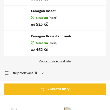
Canagan Insect
Skladem
(>5 ks)
525 Kč
od
Canagan Grass-Fed Lamb
Skladem
(>5 ks)
462 Kč
od
Zobrazit více produktů
Nejprodávanější
Nejlevnější
Nejdražší
Abecedně