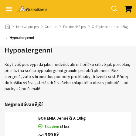
/
Krmiva pro psy
/
Granule
/
Pro dospělé psy
/
Obří plemena nad 45kg
/
Hypoalergenní
Hypoalergenní
Když váš pes vypadá jako medvěd, ale má bříško citlivé jak porcelán,
přichází na scénu hypoalergenní granule pro obří plemena! Bez
alergenů, zato s hromadou podpory pro klouby, trávení i srst. Přidej
do košíku výživu, která udrží vašeho chlupatého obra v pohodě – od
packy až po čumák!
Nejprodávanější
BOHEMIA Jehněčí A 10kg
Skladem
(5 ks)
369 Kč
od